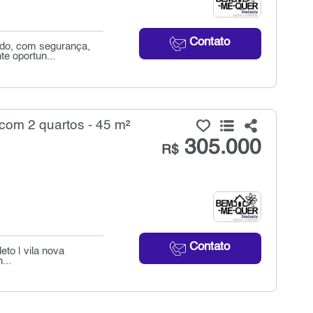
Contato
ado, com segurança,
te oportun...
com 2 quartos - 45 m²
305.000
R$
Contato
eto | vila nova
...