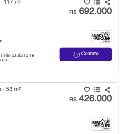
- 117 m²
692.000
R$
²
Contato
| são paulo/sp se
co...
 - 53 m²
426.000
R$