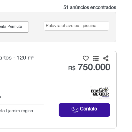
51 anúncios encontrados
eita Permuta
rtos - 120 m²
750.000
R$
²
Contato
to | jardim regina