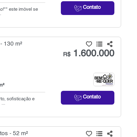
Contato
!** este imóvel se
.
- 130 m²
1.600.000
R$
m²
Contato
o, sofisticação e
...
os - 52 m²