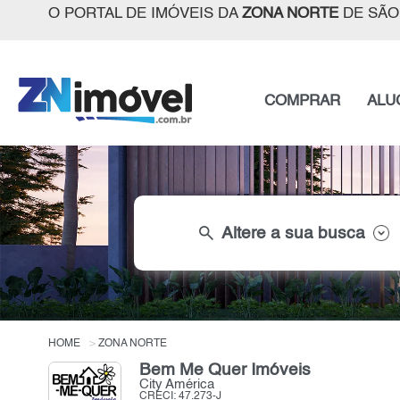
O PORTAL DE IMÓVEIS DA
ZONA NORTE
DE SÃO
COMPRAR
ALU
search
Altere a sua busca
HOME
ZONA NORTE
Bem Me Quer Imóveis
City América
CRECI: 47.273-J