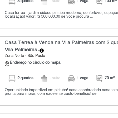
3 quartos
- suíte
1 vaga
103 m²
Casa térrea - jardim cidade pirituba moderna, confortável, espaç
localização! valor: r$ 560.000,00 se você procura ...
Casa Térrea à Venda na Vila Palmeiras com 2 qua
Vila Palmeiras
-
Zona Norte - São Paulo
Endereço no círculo do mapa
2 quartos
- suíte
1 vaga
70 m²
Oportunidade imperdível em pirituba! casa assobradada casa tot
pronta para morar, com excelente custo-benefício! se...