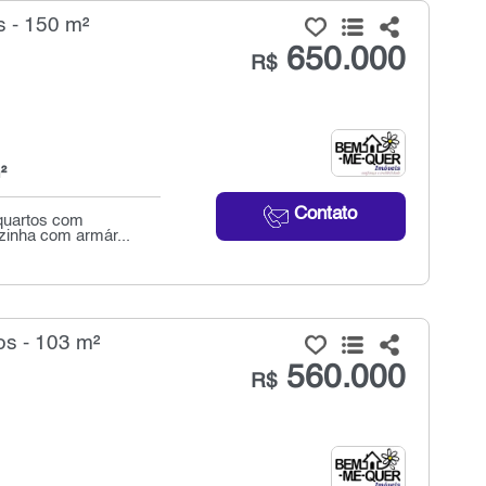
 - 150 m²
650.000
R$
²
Contato
 quartos com
ozinha com armár...
os - 103 m²
560.000
R$