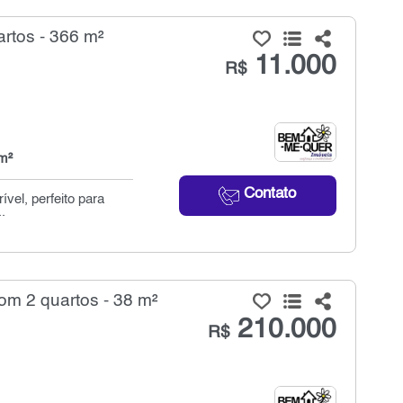
rtos - 366 m²
11.000
R$
m²
Contato
vel, perfeito para
.
m 2 quartos - 38 m²
210.000
R$