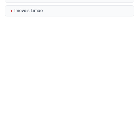
keyboard_arrow_right
Imóveis Limão