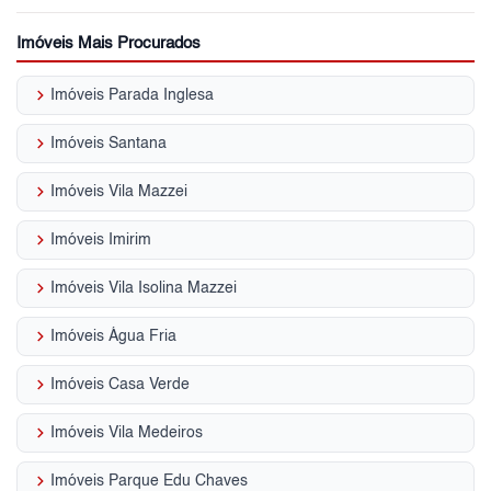
Imóveis Mais Procurados
keyboard_arrow_right
Imóveis Parada Inglesa
keyboard_arrow_right
Imóveis Santana
keyboard_arrow_right
Imóveis Vila Mazzei
keyboard_arrow_right
Imóveis Imirim
keyboard_arrow_right
Imóveis Vila Isolina Mazzei
keyboard_arrow_right
Imóveis Água Fria
keyboard_arrow_right
Imóveis Casa Verde
keyboard_arrow_right
Imóveis Vila Medeiros
keyboard_arrow_right
Imóveis Parque Edu Chaves