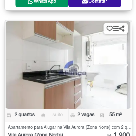
WhatsApp
Contatar
2 quartos
- suíte
2 vagas
55 m²
Apartamento para Alugar na Vila Aurora (Zona Norte) com 2 quartos - 55 m²
1.900
Vila Aurora (Zona Norte)