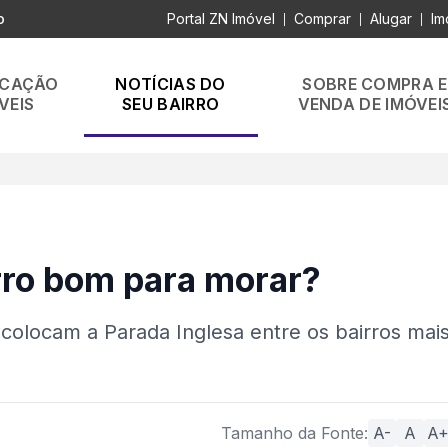
o
Portal ZN Imóvel
Comprar
Alugar
Im
|
|
|
OCAÇÃO
NOTÍCIAS DO
SOBRE COMPRA E
VEIS
SEU BAIRRO
VENDA DE IMÓVEI
rro bom para morar?
 colocam a Parada Inglesa entre os bairros mai
Tamanho da Fonte:
A-
A
A