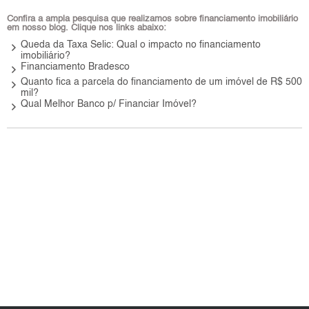
Confira a ampla pesquisa que realizamos sobre financiamento imobiliário
em nosso blog. Clique nos links abaixo:
keyboard_arrow_right
Queda da Taxa Selic: Qual o impacto no financiamento
imobiliário?
keyboard_arrow_right
Financiamento Bradesco
keyboard_arrow_right
Quanto fica a parcela do financiamento de um imóvel de R$ 500
mil?
keyboard_arrow_right
Qual Melhor Banco p/ Financiar Imóvel?