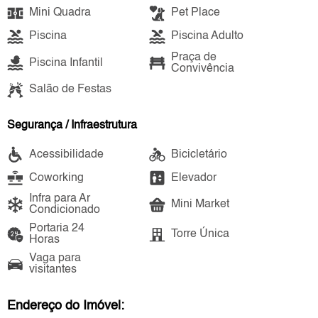
Mini Quadra
Pet Place
Piscina
Piscina Adulto
Praça de
Piscina Infantil
Convivência
Salão de Festas
Segurança / Infraestrutura
Acessibilidade
Bicicletário
Coworking
Elevador
Infra para Ar
Mini Market
Condicionado
Portaria 24
Torre Única
Horas
Vaga para
visitantes
Endereço do Imóvel: