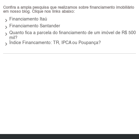
Confira a ampla pesquisa que realizamos sobre financiamento imobiliário
em nosso blog. Clique nos links abaixo:
keyboard_arrow_right
Financiamento Itaú
keyboard_arrow_right
Financiamento Santander
keyboard_arrow_right
Quanto fica a parcela do financiamento de um imóvel de R$ 500
mil?
keyboard_arrow_right
Índice Financamento: TR, IPCA ou Poupança?