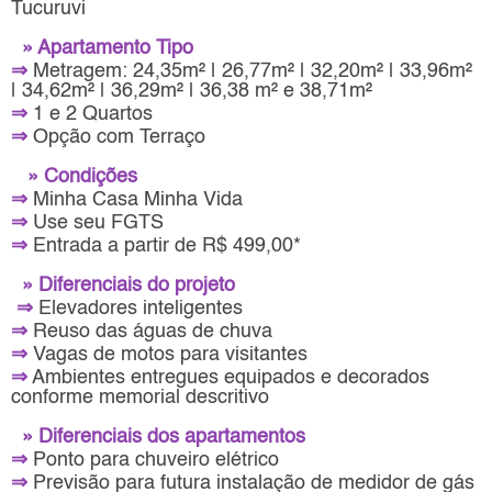
Tucuruvi
» Apartamento Tipo
⇒
Metragem: 24,35m² | 26,77m² | 32,20m² | 33,96m²
| 34,62m² | 36,29m² | 36,38 m² e 38,71m²
⇒
1 e 2 Quartos
⇒
Opção com Terraço
» Condições
⇒
Minha Casa Minha Vida
⇒
Use seu FGTS
⇒
Entrada a partir de R$ 499,00*
» Diferenciais do projeto
⇒
Elevadores inteligentes
⇒
Reuso das águas de chuva
⇒
Vagas de motos para visitantes
⇒
Ambientes entregues equipados e decorados
conforme memorial descritivo
» Diferenciais dos apartamentos
⇒
Ponto para chuveiro elétrico
⇒
Previsão para futura instalação de medidor de gás