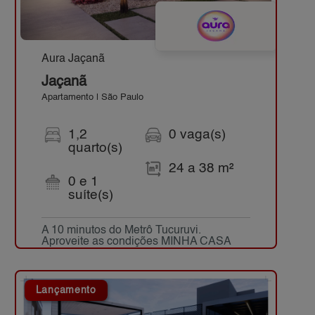
Aura Jaçanã
Jaçanã
Apartamento | São Paulo
1,2
0 vaga(s)
quarto(s)
24 a 38 m²
0 e 1
suíte(s)
A 10 minutos do Metrô Tucuruvi.
Aproveite as condições MINHA CASA
MINHA VIDA.
Lançamento