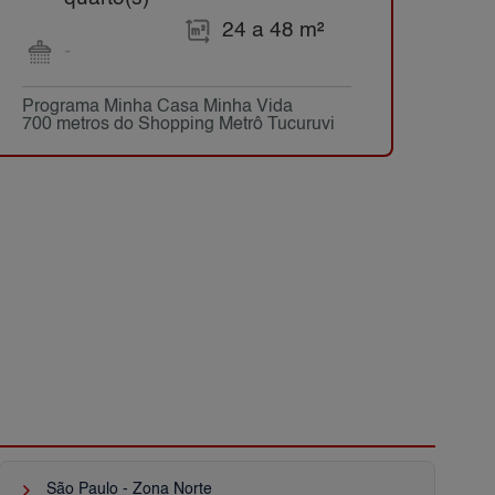
24 a 48 m²
-
Programa Minha Casa Minha Vida
700 metros do Shopping Metrô Tucuruvi
keyboard_arrow_right
São Paulo - Zona Norte