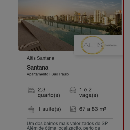
Altis Santana
Santana
Apartamento | São Paulo
2,3
1 e 2
quarto(s)
vaga(s)
1 suíte(s)
67 a 83 m²
Um dos bairros mais valorizados de SP.
Além de ótima localização, perto da