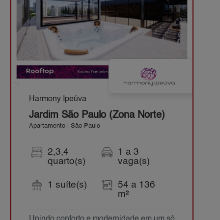
Harmony Ipeúva
Jardim São Paulo (Zona Norte)
Apartamento | São Paulo
2,3,4
1 a 3
quarto(s)
vaga(s)
1 suíte(s)
54 a 136
m²
Unindo conforto e modernidade em um só