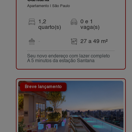
Apartamento | São Paulo
1,2
0 e 1
quarto(s)
vaga(s)
-
27 a 49 m²
Seu novo endereço com lazer completo
A 5 minutos da estação Santana
Breve lançamento