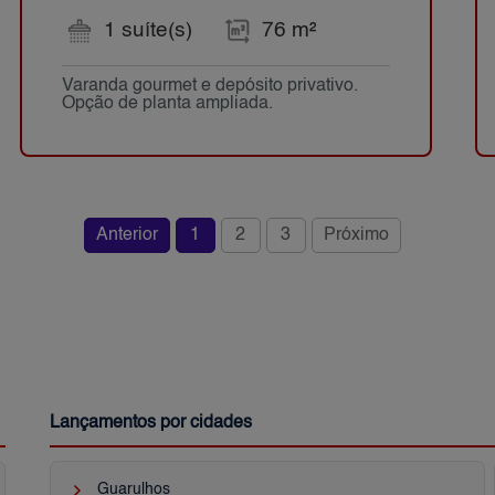
1 suíte(s)
76 m²
Varanda gourmet e depósito privativo.
Opção de planta ampliada.
Anterior
1
2
3
Próximo
Lançamentos por cidades
keyboard_arrow_right
Guarulhos