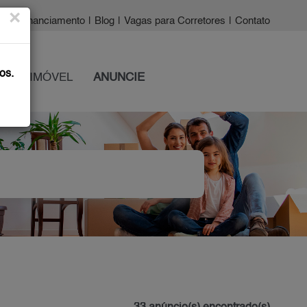
×
a?
|
Financiamento
|
Blog
|
Vagas para Corretores
|
Contato
os.
 SEU IMÓVEL
ANUNCIE