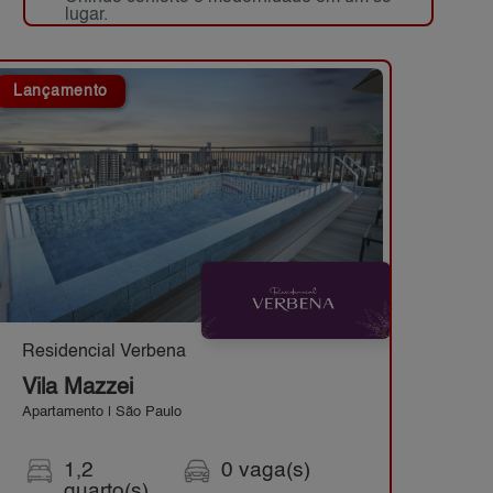
lugar.
Localização, ao lado do Metrô Jd. São
Paulo.
Lançamento
Residencial Verbena
Vila Mazzei
Apartamento | São Paulo
1,2
0 vaga(s)
quarto(s)