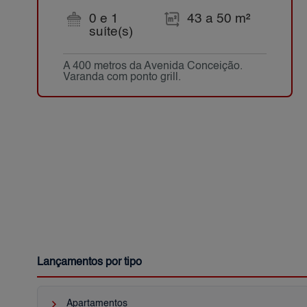
0 e 1
43 a 50 m²
suíte(s)
A 400 metros da Avenida Conceição.
Varanda com ponto grill.
Lançamentos por tipo
keyboard_arrow_right
Apartamentos