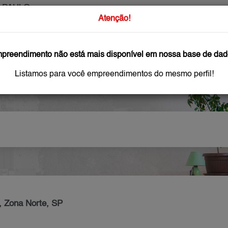
 PAULO
O que Procur
Atenção!
preendimento não está mais disponível em nossa base de dad
GAR
IMÓVEIS NOVOS
IMOBILIÁRIAS
OFEREÇA
Listamos para você empreendimentos do mesmo perfil!
, Zona Norte, SP