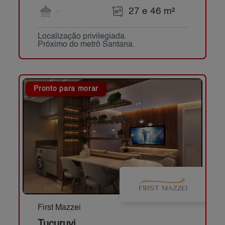
-
27 e 46 m²
Localização privilegiada.
Próximo do metrô Santana.
Pronto para morar
First Mazzei
Tucuruvi