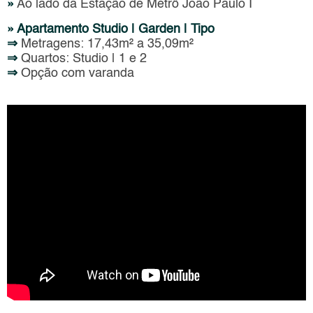
»
Ao lado da Estação de Metrô João Paulo I
» Apartamento Studio | Garden | Tipo
⇒
Metragens: 17,43m² a 35,09m²
⇒
Quartos: Studio | 1 e 2
⇒
Opção com varanda