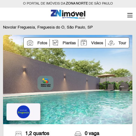
O PORTAL DE IMÓVEIS DA
ZONA NORTE
DE SÃO PAULO
Novolar Freguesia, Freguesia do Ó, São Paulo, SP
Fotos
Plantas
Videos
Tour
1,2 quartos
0 vaga