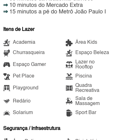
⇒
10 minutos do Mercado Extra
⇒
15 minutos a pé do Metrô João Paulo I
Itens de Lazer
Academia
Área Kids
Churrasqueira
Espaço Beleza
Lazer no
Espaço Gamer
Rooftop
Pet Place
Piscina
Quadra
Playground
Recreativa
Sala de
Redário
Massagem
Solarium
Sport Bar
Segurança / Infraestrutura