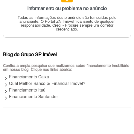
Informar erro ou problema no anúncio
Todas as informações deste anúncio são fornecidas pelo
anunciante.
O Portal ZN Imóvel fica isento de qualquer
responsabilidade.
Creci - Procure sempre um corretor
credenciado.
Blog do Grupo SP Imóvel
Confira a ampla pesquisa que realizamos sobre financiamento imobiliário
em nosso blog. Clique nos links abaixo:
keyboard_arrow_right
Financiamento Caixa
keyboard_arrow_right
Qual Melhor Banco p/ Financiar Imóvel?
keyboard_arrow_right
Financiamento Itaú
keyboard_arrow_right
Financiamento Santander