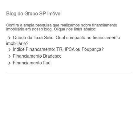
Blog do Grupo SP Imóvel
Confira a ampla pesquisa que realizamos sobre financiamento
imobiliário em nosso blog. Clique nos links abaixo:
keyboard_arrow_right
Queda da Taxa Selic: Qual o impacto no financiamento
imobiliário?
keyboard_arrow_right
Índice Financamento: TR, IPCA ou Poupança?
keyboard_arrow_right
Financiamento Bradesco
keyboard_arrow_right
Financiamento Itaú