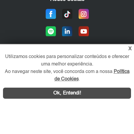
X
Utilizamos cookies para personalizar conteúdos e oferecer
Área exclusiva aos anunciantes,
uma melhor experiência.
acesse sua conta:
Ao navegar neste site, você concorda com a nossa
Política
de Cookies
.
Ok, Entendi!
WhatsApp
Contatar