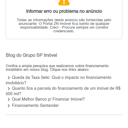
Informar erro ou problema no anúncio
Todas as informações deste anúncio são fornecidas pelo
anunciante.
O Portal ZN Imóvel fica isento de qualquer
responsabilidade.
Creci - Procure sempre um corretor
credenciado.
Blog do Grupo SP Imóvel
Confira a ampla pesquisa que realizamos sobre financiamento
imobiliário em nosso blog. Clique nos links abaixo:
keyboard_arrow_right
Queda da Taxa Selic: Qual o impacto no financiamento
imobiliário?
keyboard_arrow_right
Quanto fica a parcela do financiamento de um imóvel de R$
500 mil?
keyboard_arrow_right
Qual Melhor Banco p/ Financiar Imóvel?
keyboard_arrow_right
Financiamento Santander