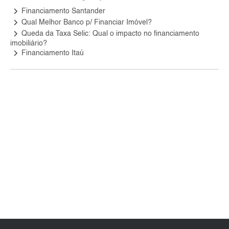
keyboard_arrow_right
Financiamento Santander
keyboard_arrow_right
Qual Melhor Banco p/ Financiar Imóvel?
keyboard_arrow_right
Queda da Taxa Selic: Qual o impacto no financiamento
imobiliário?
keyboard_arrow_right
Financiamento Itaú