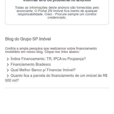
Informar erro ou problema no anúncio
Todas as informações deste anúncio são fornecidas pelo
anunciante.
O Portal ZN Imóvel fica isento de qualquer
responsabilidade.
Creci - Procure sempre um corretor
credenciado.
Blog do Grupo SP Imóvel
Confira a ampla pesquisa que realizamos sobre financiamento
imobiliário em nosso blog. Clique nos links abaixo:
keyboard_arrow_right
Índice Financamento: TR, IPCA ou Poupança?
keyboard_arrow_right
Financiamento Bradesco
keyboard_arrow_right
Qual Melhor Banco p/ Financiar Imóvel?
keyboard_arrow_right
Quanto fica a parcela do financiamento de um imóvel de R$
500 mil?