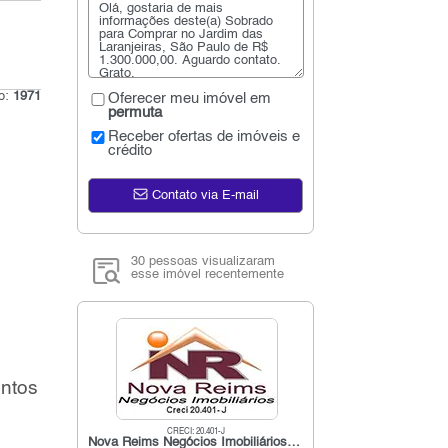
go:
1971
Oferecer meu imóvel em
permuta
Receber ofertas de imóveis e
crédito
Contato via E-mail
30 pessoas visualizaram
esse imóvel recentemente
entos
CRECI: 20.401-J
Nova Reims Negócios Imobiliários Ltda.