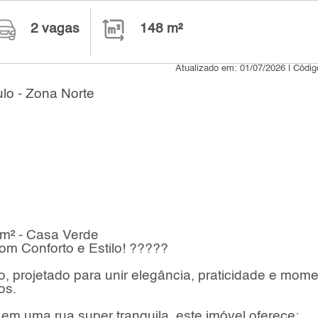
2 vagas
148 m²
Atualizado em: 01/07/2026 | Códi
lo - Zona Norte
m² - Casa Verde
m Conforto e Estilo! ?????
 projetado para unir elegância, praticidade e mom
os.
 em uma rua super tranquila, este imóvel oferece: