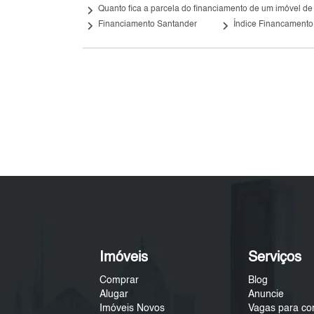
keyboard_arrow_right
Quanto fica a parcela do financiamento de um imóvel de
keyboard_arrow_right
keyboard_arrow_right
Financiamento Santander
Índice Financamento
Imóveis
Serviços
Comprar
Blog
Alugar
Anuncie
Imóveis Novos
Vagas para co