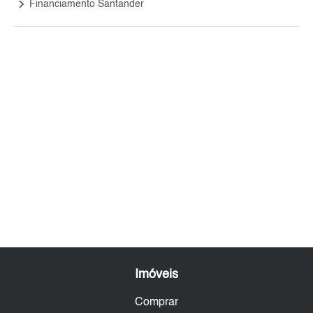
keyboard_arrow_right
Financiamento Santander
Imóveis
Comprar