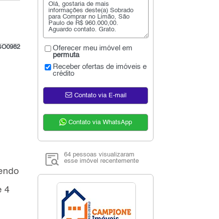
SO0982
Oferecer meu imóvel em
permuta
Receber ofertas de imóveis e
crédito
Contato via E-mail
Contato via WhatsApp
64 pessoas visualizaram
esse imóvel recentemente
sendo
e 4