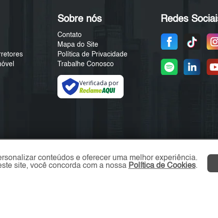
Sobre nós
Redes Sociai
Contato
Mapa do Site
rretores
Política de Privacidade
móvel
Trabalhe Conosco
Verificada por
ersonalizar conteúdos e oferecer uma melhor experiência.
ste site, você concorda com a nossa
Política de Cookies
.
ZN Imóvel © 2026 - Todos os direitos reservados