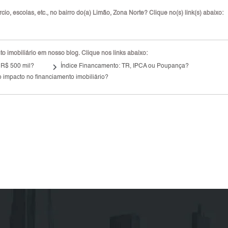
o, escolas, etc., no bairro do(a) Limão, Zona Norte? Clique no(s) link(s) abaixo:
 imobiliário em nosso blog. Clique nos links abaixo:
keyboard_arrow_right
 R$ 500 mil?
Índice Financamento: TR, IPCA ou Poupança?
 impacto no financiamento imobiliário?