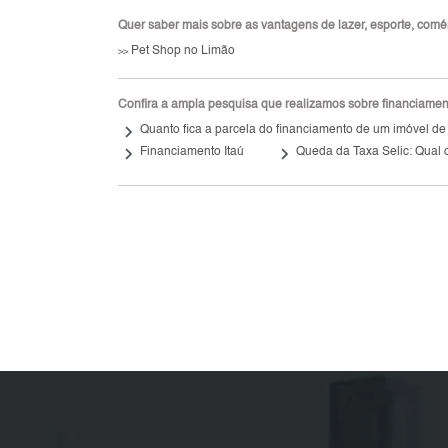
Quer saber mais sobre as vantagens de lazer, esporte, comérci
Pet Shop no Limão
>>
Confira a ampla pesquisa que realizamos sobre financiamento
keyboard_arrow_right
Quanto fica a parcela do financiamento de um imóvel de
keyboard_arrow_right
keyboard_arrow_right
Financiamento Itaú
Queda da Taxa Selic: Qual o