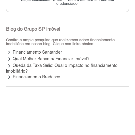
credenciado.
Blog do Grupo SP Imóvel
Confira a ampla pesquisa que realizamos sobre financiamento
imobiliário em nosso blog. Clique nos links abaixo:
keyboard_arrow_right
Financiamento Santander
keyboard_arrow_right
Qual Melhor Banco p/ Financiar Imóvel?
keyboard_arrow_right
Queda da Taxa Selic: Qual o impacto no financiamento
imobiliário?
keyboard_arrow_right
Financiamento Bradesco