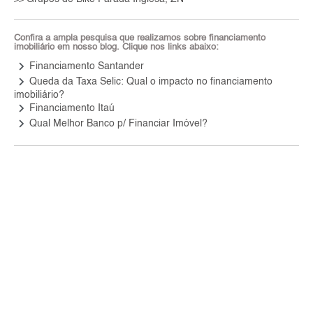
Confira a ampla pesquisa que realizamos sobre financiamento
imobiliário em nosso blog. Clique nos links abaixo:
keyboard_arrow_right
Financiamento Santander
keyboard_arrow_right
Queda da Taxa Selic: Qual o impacto no financiamento
imobiliário?
keyboard_arrow_right
Financiamento Itaú
keyboard_arrow_right
Qual Melhor Banco p/ Financiar Imóvel?