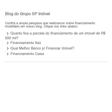
Blog do Grupo SP Imóvel
Confira a ampla pesquisa que realizamos sobre financiamento
imobiliário em nosso blog. Clique nos links abaixo:
keyboard_arrow_right
Quanto fica a parcela do financiamento de um imóvel de R$
500 mil?
keyboard_arrow_right
Financiamento Itaú
keyboard_arrow_right
Qual Melhor Banco p/ Financiar Imóvel?
keyboard_arrow_right
Financiamento Caixa