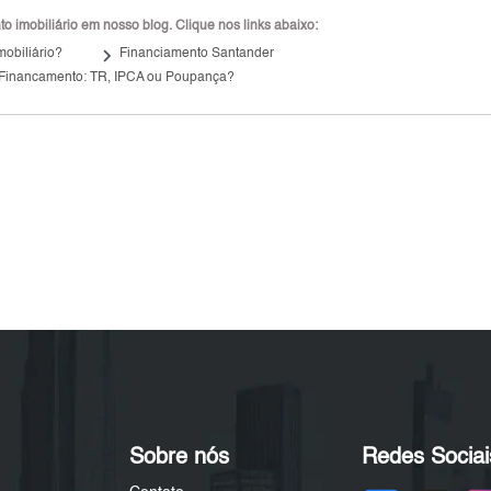
 imobiliário em nosso blog. Clique nos links abaixo:
keyboard_arrow_right
mobiliário?
Financiamento Santander
 Financamento: TR, IPCA ou Poupança?
Sobre nós
Redes Sociai