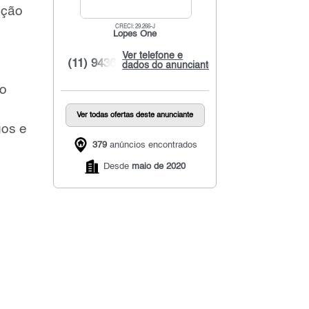
ição
CRECI: 29.266-J
Lopes One
Ver telefone e
(11) 9436...
dados do anunciante
co
Ver todas ofertas deste anunciante
gos e
379
anúncios encontrados
Desde
maio de 2020