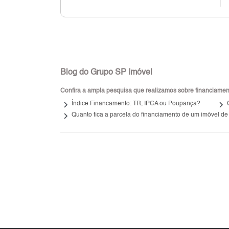
Blog do Grupo SP Imóvel
Confira a ampla pesquisa que realizamos sobre financiamento
keyboard_arrow_right
keyboard_arrow_right
Índice Financamento: TR, IPCA ou Poupança?
keyboard_arrow_right
Quanto fica a parcela do financiamento de um imóvel de