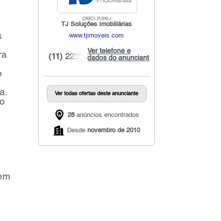
CRECI: 21.076-J
TJ Soluções Imobiliárias
s
www.tjimoveis.com
Ver telefone e
ra
(11) 2239...
dados do anunciante
o
a.
Ver todas ofertas deste anunciante
 o
28
anúncios encontrados
Desde
novembro de 2010
bem