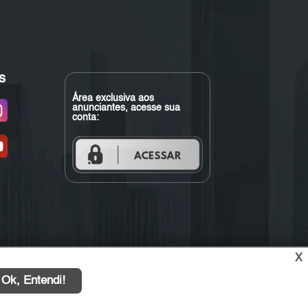
s
Área exclusiva aos
anunciantes, acesse sua
conta:
X
Ok, Entendi!