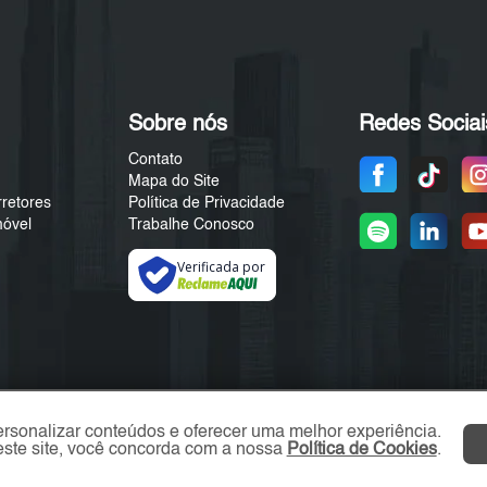
Sobre nós
Redes Sociai
Contato
Mapa do Site
rretores
Política de Privacidade
móvel
Trabalhe Conosco
Verificada por
ersonalizar conteúdos e oferecer uma melhor experiência.
ste site, você concorda com a nossa
Política de Cookies
.