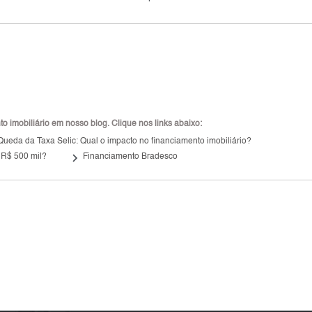
 imobiliário em nosso blog. Clique nos links abaixo:
Queda da Taxa Selic: Qual o impacto no financiamento imobiliário?
keyboard_arrow_right
 R$ 500 mil?
Financiamento Bradesco