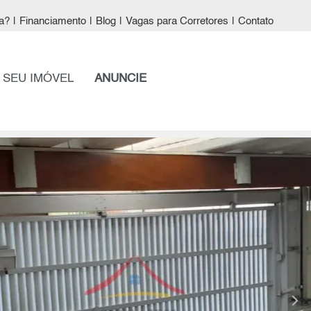
a?
|
Financiamento
|
Blog
|
Vagas para Corretores
|
Contato
 SEU IMÓVEL
ANUNCIE