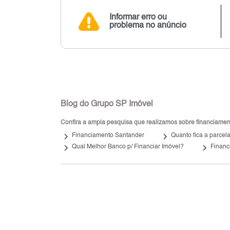
Informar erro ou
problema no anúncio
Blog do Grupo SP Imóvel
Confira a ampla pesquisa que realizamos sobre financiamento
keyboard_arrow_right
keyboard_arrow_right
Financiamento Santander
Quanto fica a parcel
keyboard_arrow_right
keyboard_arrow_right
Qual Melhor Banco p/ Financiar Imóvel?
Financ