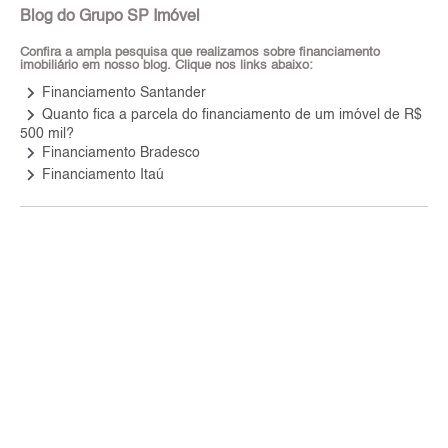
Blog do Grupo SP Imóvel
Confira a ampla pesquisa que realizamos sobre financiamento
imobiliário em nosso blog. Clique nos links abaixo:
keyboard_arrow_right
Financiamento Santander
keyboard_arrow_right
Quanto fica a parcela do financiamento de um imóvel de R$
500 mil?
keyboard_arrow_right
Financiamento Bradesco
keyboard_arrow_right
Financiamento Itaú