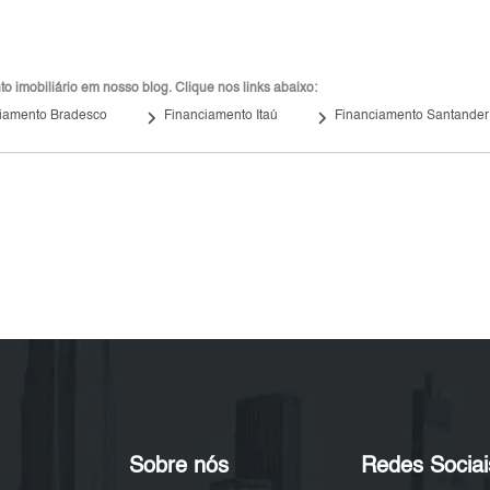
 imobiliário em nosso blog. Clique nos links abaixo:
keyboard_arrow_right
keyboard_arrow_right
iamento Bradesco
Financiamento Itaú
Financiamento Santander
Sobre nós
Redes Sociai