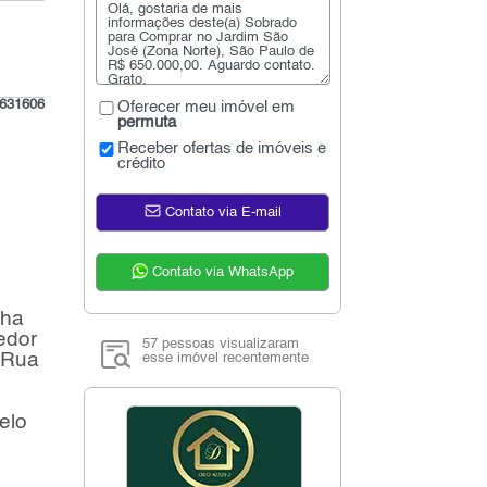
631606
Oferecer meu imóvel em
permuta
Receber ofertas de imóveis e
crédito
Contato via E-mail
Contato via WhatsApp
nha
edor
57 pessoas visualizaram
a Rua
esse imóvel recentemente
elo