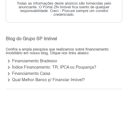
Todas as informações deste anúncio são fornecidas pelo
anunciante.
O Portal ZN Imóvel fica isento de qualquer
responsabilidade.
Creci - Procure sempre um corretor
credenciado.
Blog do Grupo SP Imóvel
Confira a ampla pesquisa que realizamos sobre financiamento
imobiliário em nosso blog. Clique nos links abaixo:
keyboard_arrow_right
Financiamento Bradesco
keyboard_arrow_right
Índice Financamento: TR, IPCA ou Poupança?
keyboard_arrow_right
Financiamento Caixa
keyboard_arrow_right
Qual Melhor Banco p/ Financiar Imóvel?