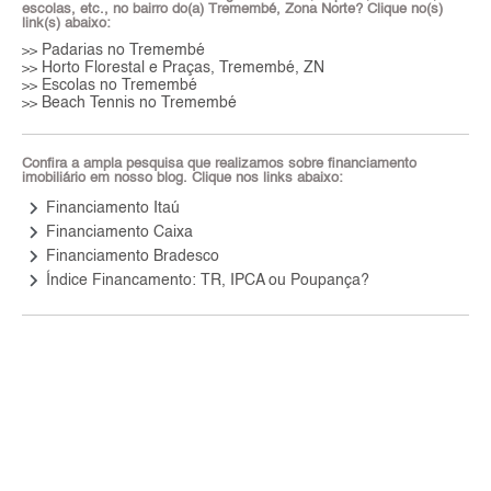
escolas, etc., no bairro do(a) Tremembé, Zona Norte? Clique no(s)
link(s) abaixo:
Padarias no Tremembé
>>
Horto Florestal e Praças, Tremembé, ZN
>>
Escolas no Tremembé
>>
Beach Tennis no Tremembé
>>
Confira a ampla pesquisa que realizamos sobre financiamento
imobiliário em nosso blog. Clique nos links abaixo:
keyboard_arrow_right
Financiamento Itaú
keyboard_arrow_right
Financiamento Caixa
keyboard_arrow_right
Financiamento Bradesco
keyboard_arrow_right
Índice Financamento: TR, IPCA ou Poupança?