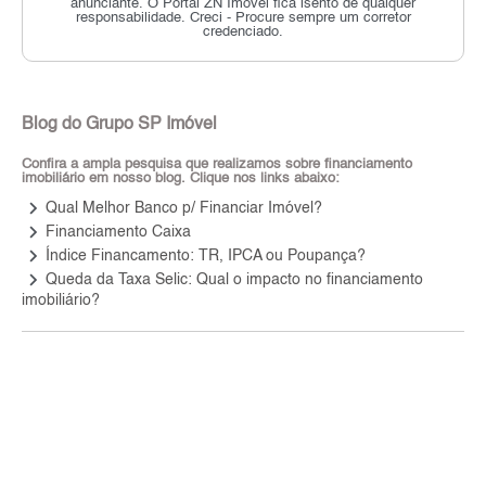
anunciante.
O Portal ZN Imóvel fica isento de qualquer
responsabilidade.
Creci - Procure sempre um corretor
credenciado.
Blog do Grupo SP Imóvel
Confira a ampla pesquisa que realizamos sobre financiamento
imobiliário em nosso blog. Clique nos links abaixo:
keyboard_arrow_right
Qual Melhor Banco p/ Financiar Imóvel?
keyboard_arrow_right
Financiamento Caixa
keyboard_arrow_right
Índice Financamento: TR, IPCA ou Poupança?
keyboard_arrow_right
Queda da Taxa Selic: Qual o impacto no financiamento
imobiliário?