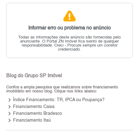
Informar erro ou problema no anúncio
Todas as informações deste anúncio são fornecidas pelo
anunciante.
O Portal ZN Imóvel fica isento de qualquer
responsabilidade.
Creci - Procure sempre um corretor
credenciado.
Blog do Grupo SP Imóvel
Confira a ampla pesquisa que realizamos sobre financiamento
imobiliário em nosso blog. Clique nos links abaixo:
keyboard_arrow_right
Índice Financamento: TR, IPCA ou Poupança?
keyboard_arrow_right
Financiamento Caixa
keyboard_arrow_right
Financiamento Bradesco
keyboard_arrow_right
Financiamento Itaú