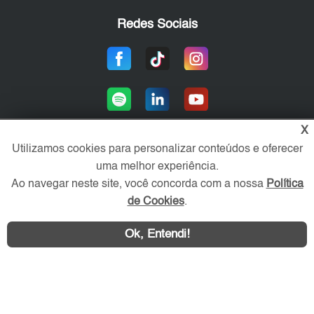
Redes Sociais
X
Utilizamos cookies para personalizar conteúdos e oferecer
uma melhor experiência.
Área exclusiva aos anunciantes,
acesse sua conta:
Ao navegar neste site, você concorda com a nossa
Política
de Cookies
.
Ok, Entendi!
WhatsApp
Contatar