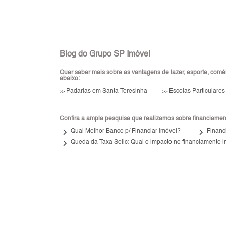
Blog do Grupo SP Imóvel
Quer saber mais sobre as vantagens de lazer, esporte, comérc
abaixo:
Padarias em Santa Teresinha
Escolas Particulares
>>
>>
Confira a ampla pesquisa que realizamos sobre financiamento
keyboard_arrow_right
keyboard_arrow_right
Qual Melhor Banco p/ Financiar Imóvel?
Financ
keyboard_arrow_right
Queda da Taxa Selic: Qual o impacto no financiamento i