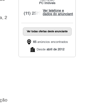
CRECI: 26.339-J
PC Imóveis
Ver telefone e
(11) 2579...
dados do anunciante
a, 2
Ver todas ofertas deste anunciante
65
anúncios encontrados
Desde
abril de 2012
e
ação