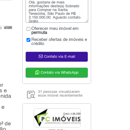
go:
4098
Oferecer meu imóvel em
permuta
Receber ofertas de imóveis e
crédito
Contato via E-mail
Contato via WhatsApp
or
s e
31 pessoas visualizaram
enida
esse imóvel recentemente
 e
m² de
ção