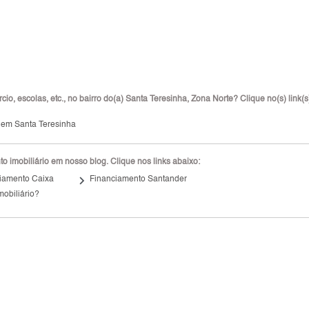
io, escolas, etc., no bairro do(a) Santa Teresinha, Zona Norte? Clique no(s) link(s
 em Santa Teresinha
 imobiliário em nosso blog. Clique nos links abaixo:
keyboard_arrow_right
iamento Caixa
Financiamento Santander
mobiliário?