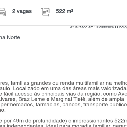
2 vagas
522 m²
Atualizado em: 06/08/2026 | Códi
na Norte
es, famílias grandes ou renda multifamiliar na melh
Paulo. Localizado em uma das áreas mais valorizada
ce fácil acesso às principais vias da região, como Av
lvares, Braz Leme e Marginal Tietê, além de ampla
supermercados, farmácias, bancos, transporte público
no.
te por 49m de profundidade) e impressionantes 522
as independentes, ideal para moradia familiar, gera