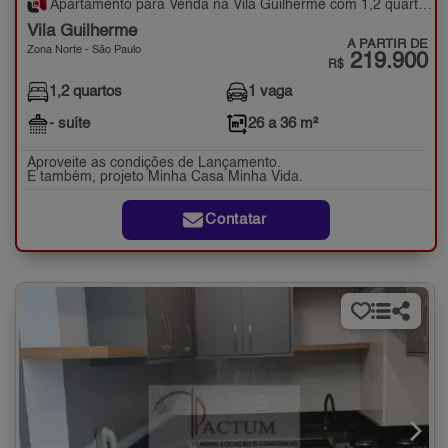
Apartamento para Venda na Vila Guilherme com 1,2 quartos - 26 a 36 m²
Vila Guilherme
A PARTIR DE
Zona Norte - São Paulo
219.900
R$
1,2 quartos
1 vaga
- suíte
26 a 36 m²
Aproveite as condições de Lançamento.
E também, projeto Minha Casa Minha Vida.
Contatar