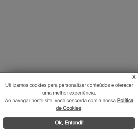
X
Imóveis
Utilizamos cookies para personalizar conteúdos e oferecer
uma melhor experiência.
Comprar
Ao navegar neste site, você concorda com a nossa
Política
Alugar
de Cookies
.
Imóveis Novos
Imobiliária
Ok, Entendi!
O que procura?
Favoritos