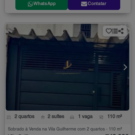
WhatsApp
Contatar
2 quartos
2 suítes
1 vaga
110 m²
Sobrado à Venda na Vila Guilherme com 2 quartos - 110 m²