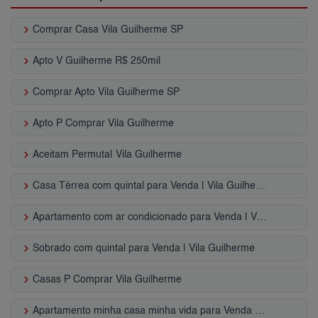
keyboard_arrow_right
Comprar Casa Vila Guilherme SP
keyboard_arrow_right
Apto V Guilherme R$ 250mil
keyboard_arrow_right
Comprar Apto Vila Guilherme SP
keyboard_arrow_right
Apto P Comprar Vila Guilherme
keyboard_arrow_right
Aceitam Permuta| Vila Guilherme
keyboard_arrow_right
Casa Térrea com quintal para Venda | Vila Guilherme
keyboard_arrow_right
Apartamento com ar condicionado para Venda | Vila Guilherme
keyboard_arrow_right
Sobrado com quintal para Venda | Vila Guilherme
keyboard_arrow_right
Casas P Comprar Vila Guilherme
keyboard_arrow_right
Apartamento minha casa minha vida para Venda | Vila Guilherme