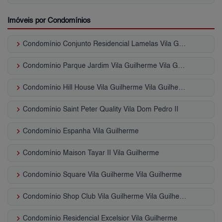
Imóveis por Condomínios
keyboard_arrow_right
Condomínio Conjunto Residencial Lamelas Vila Guilherme
keyboard_arrow_right
Condomínio Parque Jardim Vila Guilherme Vila Guilherme
keyboard_arrow_right
Condomínio Hill House Vila Guilherme Vila Guilherme
keyboard_arrow_right
Condomínio Saint Peter Quality Vila Dom Pedro II
keyboard_arrow_right
Condomínio Espanha Vila Guilherme
keyboard_arrow_right
Condomínio Maison Tayar II Vila Guilherme
keyboard_arrow_right
Condomínio Square Vila Guilherme Vila Guilherme
keyboard_arrow_right
Condomínio Shop Club Vila Guilherme Vila Guilherme
keyboard_arrow_right
Condomínio Residencial Excelsior Vila Guilherme