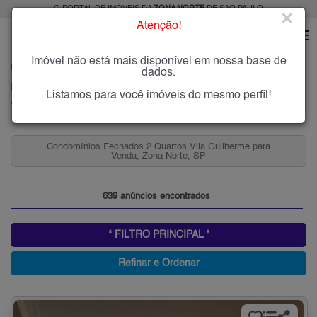
O PORTAL DE IMÓVEIS DA
ZONA NORTE
DE SÃO PAULO
×
Atenção!
Imóvel não está mais disponível em nossa base de
HOME
ZONA NORTE
COMPRAR
VILA GUILHERME
dados.
Imóveis à Venda na Vila Guilherme, Zona Norte de São Paulo
Listamos para você imóveis do mesmo perfil!
Vila Guilherme, Zona Norte
lherme para
Apartamentos 3 Quartos e 2 Vagas, Vila Guilher
Venda, Zona Norte, SP
639 anúncios encontrados
* FILTRO PRINCIPAL *
Refinar e Ordenar