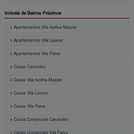
Imóveis de Bairros Próximos
keyboard_arrow_right
Apartamentos Vila Isolina Mazzei
keyboard_arrow_right
Apartamentos Vila Leonor
keyboard_arrow_right
Apartamentos Vila Paiva
keyboard_arrow_right
Casas Carandiru
keyboard_arrow_right
Casas Vila Isolina Mazzei
keyboard_arrow_right
Casas Vila Leonor
keyboard_arrow_right
Casas Vila Paiva
keyboard_arrow_right
Casas Comerciais Carandiru
keyboard_arrow_right
Casas Comerciais Vila Paiva