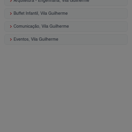
keyboard_arrow_right
Arquitetura - Engenharia, Vila Guilherme
keyboard_arrow_right
Buffet Infantil, Vila Guilherme
keyboard_arrow_right
Comunicação, Vila Guilherme
keyboard_arrow_right
Eventos, Vila Guilherme