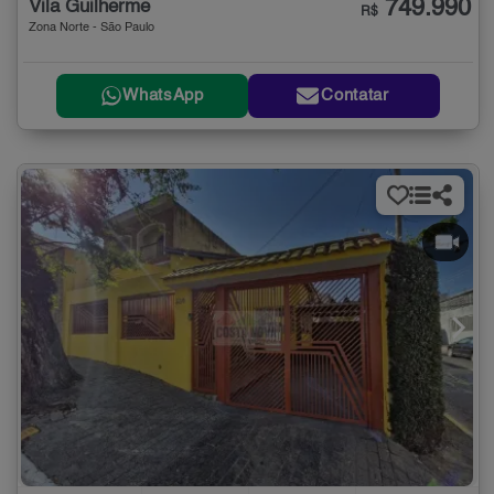
749.990
Vila Guilherme
R$
Zona Norte - São Paulo
WhatsApp
Contatar