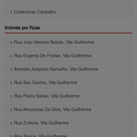
keyboard_arrow_right
Coberturas Carandiru
Imóveis por Ruas
keyboard_arrow_right
Rua Joao Ventura Batista, Vila Guilherme
keyboard_arrow_right
Rua Eugenio De Freitas, Vila Guilherme
keyboard_arrow_right
Avenida Joaquina Ramalho, Vila Guilherme
keyboard_arrow_right
Rua Sao Quirino, Vila Guilherme
keyboard_arrow_right
Rua Pedra Sabao, Vila Guilherme
keyboard_arrow_right
Rua Amazonas Da Silva, Vila Guilherme
keyboard_arrow_right
Rua Zulmira, Vila Guilherme
keyboard_arrow_right
Rua Tapirai, Vila Guilherme