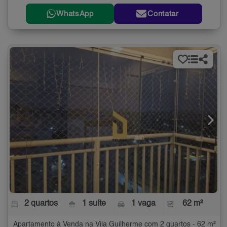
WhatsApp
Contatar
2 quartos
1 suíte
1 vaga
62 m²
Apartamento à Venda na Vila Guilherme com 2 quartos - 62 m²