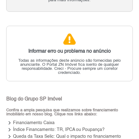
para mais informações.
Informar erro ou problema no anúncio
Todas as informações deste anúncio são fornecidas pelo
anunciante.
O Portal ZN Imóvel fica isento de qualquer
responsabilidade.
Creci - Procure sempre um corretor
credenciado.
Blog do Grupo SP Imóvel
Confira a ampla pesquisa que realizamos sobre financiamento
imobiliário em nosso blog. Clique nos links abaixo:
keyboard_arrow_right
Financiamento Caixa
keyboard_arrow_right
Índice Financamento: TR, IPCA ou Poupança?
keyboard_arrow_right
Queda da Taxa Selic: Qual o impacto no financiamento