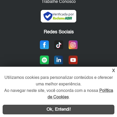
Trabalhe Conosco
Verificada por
Redes Sociais
X
Utilizamos cookies para personalizar conteúdos e oferecer
uma melhor experiência.
Área exclusiva aos anunciantes,
acesse sua conta:
Ao navegar neste site, você concorda com a nossa
Política
de Cookies
.
Ok, Entendi!
WhatsApp
Contatar