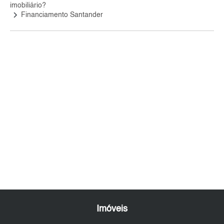
imobiliário?
keyboard_arrow_right
Financiamento Santander
Imóveis