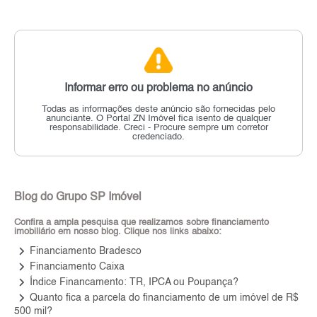
Informar erro ou problema no anúncio
Todas as informações deste anúncio são fornecidas pelo
anunciante.
O Portal ZN Imóvel fica isento de qualquer
responsabilidade.
Creci - Procure sempre um corretor
credenciado.
Blog do Grupo SP Imóvel
Confira a ampla pesquisa que realizamos sobre financiamento
imobiliário em nosso blog. Clique nos links abaixo:
keyboard_arrow_right
Financiamento Bradesco
keyboard_arrow_right
Financiamento Caixa
keyboard_arrow_right
Índice Financamento: TR, IPCA ou Poupança?
keyboard_arrow_right
Quanto fica a parcela do financiamento de um imóvel de R$
500 mil?