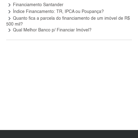
keyboard_arrow_right
Financiamento Santander
keyboard_arrow_right
Índice Financamento: TR, IPCA ou Poupança?
keyboard_arrow_right
Quanto fica a parcela do financiamento de um imóvel de R$
500 mil?
keyboard_arrow_right
Qual Melhor Banco p/ Financiar Imóvel?