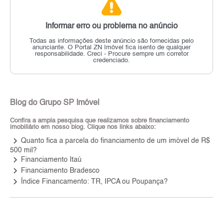
Informar erro ou problema no anúncio
Todas as informações deste anúncio são fornecidas pelo
anunciante.
O Portal ZN Imóvel fica isento de qualquer
responsabilidade.
Creci - Procure sempre um corretor
credenciado.
Blog do Grupo SP Imóvel
Confira a ampla pesquisa que realizamos sobre financiamento
imobiliário em nosso blog. Clique nos links abaixo:
keyboard_arrow_right
Quanto fica a parcela do financiamento de um imóvel de R$
500 mil?
keyboard_arrow_right
Financiamento Itaú
keyboard_arrow_right
Financiamento Bradesco
keyboard_arrow_right
Índice Financamento: TR, IPCA ou Poupança?