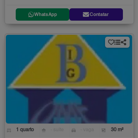
WhatsApp
Contatar
1 quarto
- suíte
- vaga
30 m²