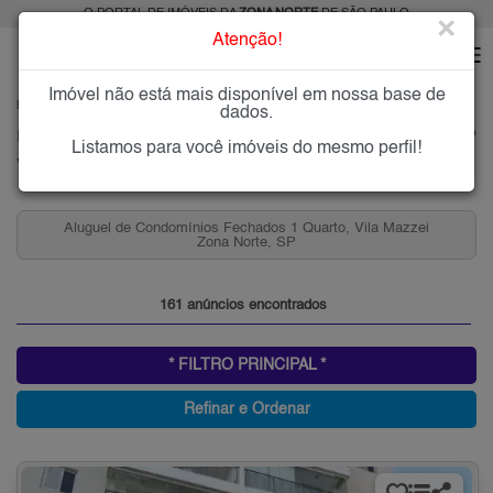
O PORTAL DE IMÓVEIS DA
ZONA NORTE
DE SÃO PAULO
×
Atenção!
Imóvel não está mais disponível em nossa base de
HOME
ZONA NORTE
ALUGAR
VILA MAZZEI
dados.
Imóveis para Alugar na Vila Mazzei, Zona Norte de São Paulo, SP
Listamos para você imóveis do mesmo perfil!
Vila Mazzei, Zona Norte
Aluguel de Condomínios Fechados 1 Quarto, Vila Mazzei
Zona Norte, SP
161 anúncios encontrados
* FILTRO PRINCIPAL *
Refinar e Ordenar