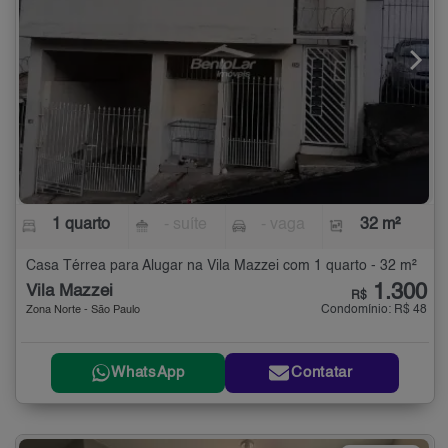
1 quarto
- suíte
- vaga
32 m²
Casa Térrea para Alugar na Vila Mazzei com 1 quarto - 32 m²
1.300
Vila Mazzei
R$
Condomínio: R$ 48
Zona Norte - São Paulo
WhatsApp
Contatar