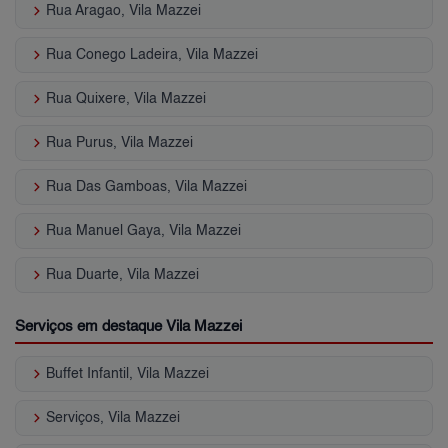
keyboard_arrow_right
Rua Aragao, Vila Mazzei
keyboard_arrow_right
Rua Conego Ladeira, Vila Mazzei
keyboard_arrow_right
Rua Quixere, Vila Mazzei
keyboard_arrow_right
Rua Purus, Vila Mazzei
keyboard_arrow_right
Rua Das Gamboas, Vila Mazzei
keyboard_arrow_right
Rua Manuel Gaya, Vila Mazzei
keyboard_arrow_right
Rua Duarte, Vila Mazzei
Serviços em destaque Vila Mazzei
keyboard_arrow_right
Buffet Infantil, Vila Mazzei
keyboard_arrow_right
Serviços, Vila Mazzei