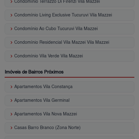
keyboard_arrow_right
Condomínio Terrazzo Di Firenzi Vila Mazzei
keyboard_arrow_right
Condomínio Living Exclusive Tucuruvi Vila Mazzei
keyboard_arrow_right
Condomínio Ao Cubo Tucuruvi Vila Mazzei
keyboard_arrow_right
Condomínio Residencial Vila Mazzei Vila Mazzei
keyboard_arrow_right
Condomínio Vila Verde Vila Mazzei
Imóveis de Bairros Próximos
keyboard_arrow_right
Apartamentos Vila Constança
keyboard_arrow_right
Apartamentos Vila Germinal
keyboard_arrow_right
Apartamentos Vila Nova Mazzei
keyboard_arrow_right
Casas Barro Branco (Zona Norte)