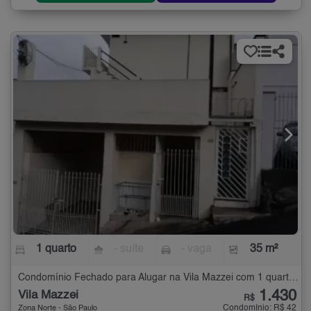
1 quarto
- suíte
- vaga
35 m²
Condomínio Fechado para Alugar na Vila Mazzei com 1 quarto - 35 m²
1.430
Vila Mazzei
R$
Condomínio: R$ 42
Zona Norte - São Paulo