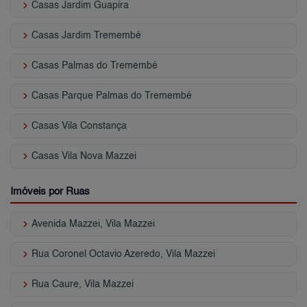
keyboard_arrow_right
Casas Jardim Guapira
keyboard_arrow_right
Casas Jardim Tremembé
keyboard_arrow_right
Casas Palmas do Tremembé
keyboard_arrow_right
Casas Parque Palmas do Tremembé
keyboard_arrow_right
Casas Vila Constança
keyboard_arrow_right
Casas Vila Nova Mazzei
Imóveis por Ruas
keyboard_arrow_right
Avenida Mazzei, Vila Mazzei
keyboard_arrow_right
Rua Coronel Octavio Azeredo, Vila Mazzei
keyboard_arrow_right
Rua Caure, Vila Mazzei