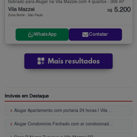
Sobrado para Alugar na Vila Mazzei com 4 quartos - 306 m²
5.200
Vila Mazzei
R$
Zona Norte - São Paulo
WhatsApp
Contatar
Imóveis em Destaque
keyboard_arrow_right
Alugar Apartamento com portaria 24 horas | Vila Mazzei
keyboard_arrow_right
Alugar Condomínio Fechado com ar condicionado | Vila Mazzei