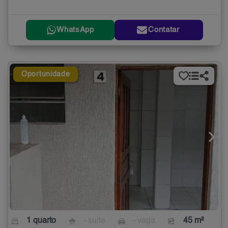
WhatsApp
Contatar
Oportunidade
1 quarto
- suíte
- vaga
45 m²