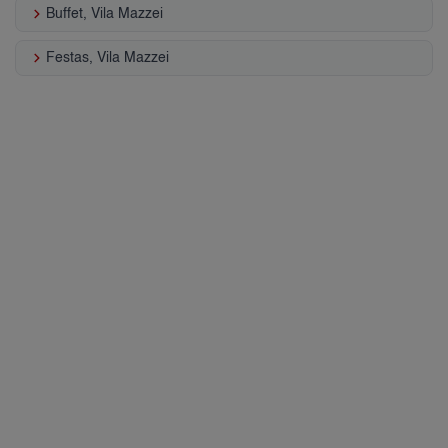
keyboard_arrow_right
Buffet, Vila Mazzei
keyboard_arrow_right
Festas, Vila Mazzei