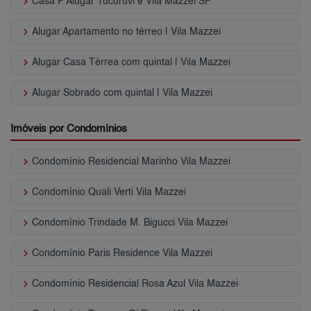
keyboard_arrow_right
Casa P Alugar Tucuruvi e Vila Mazzei SP
keyboard_arrow_right
Alugar Apartamento no térreo | Vila Mazzei
keyboard_arrow_right
Alugar Casa Térrea com quintal | Vila Mazzei
keyboard_arrow_right
Alugar Sobrado com quintal | Vila Mazzei
Imóveis por Condomínios
keyboard_arrow_right
Condomínio Residencial Marinho Vila Mazzei
keyboard_arrow_right
Condomínio Quali Verti Vila Mazzei
keyboard_arrow_right
Condomínio Trindade M. Bigucci Vila Mazzei
keyboard_arrow_right
Condomínio Paris Residence Vila Mazzei
keyboard_arrow_right
Condomínio Residencial Rosa Azul Vila Mazzei