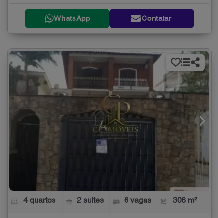
WhatsApp
Contatar
4 quartos
2 suítes
6 vagas
306 m²