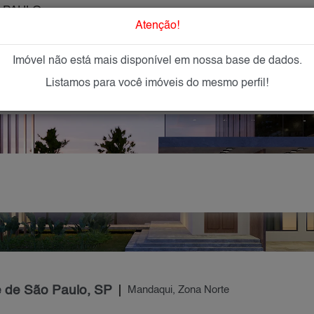
 PAULO
O que Procur
Atenção!
Imóvel não está mais disponível em nossa base de dados.
GAR
IMÓVEIS NOVOS
IMOBILIÁRIAS
OFEREÇA
Listamos para você imóveis do mesmo perfil!
e de São Paulo, SP
Mandaqui, Zona Norte