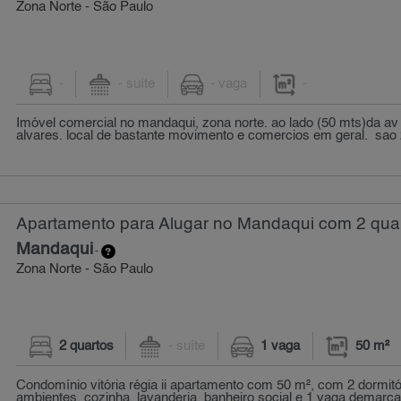
Zona Norte - São Paulo
-
- suíte
- vaga
-
Imóvel comercial no mandaqui, zona norte. ao lado (50 mts)da av
alvares. local de bastante movimento e comercios em geral. sao 
Apartamento para Alugar no Mandaqui com 2 quar
Mandaqui
-
Zona Norte - São Paulo
2 quartos
- suíte
1 vaga
50 m²
Condomínio vitória régia ii apartamento com 50 m², com 2 dormitór
ambientes, cozinha, lavanderia, banheiro social e 1 vaga demarca