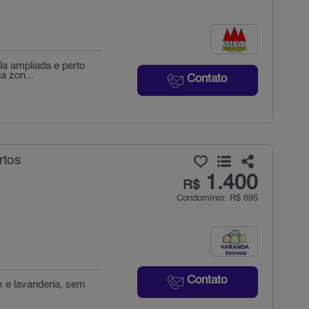
la ampliada e perto
a zon...
Contato
rtos
1.400
R$
Condomínio: R$ 695
Contato
 e lavanderia, sem