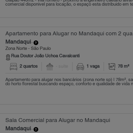
Galpao 440m2 - vila romero - proximo a engenheiro caetano alvar
comercial disponivel para locação, o espaço esta distribuido em ter
Apartamento para Alugar no Mandaqui com 2 quar
Mandaqui
-
Zona Norte - São Paulo
Rua Doutor João Uchoa Cavalcanti
2 quartos
- suíte
1 vaga
78 m²
Apartamento para alugar nos bancários (zona norte sp) | 78m², sa
do horto florestal buscando espaço, conforto e qualidade de vida n
Sala Comercial para Alugar no Mandaqui
Mandaqui
-