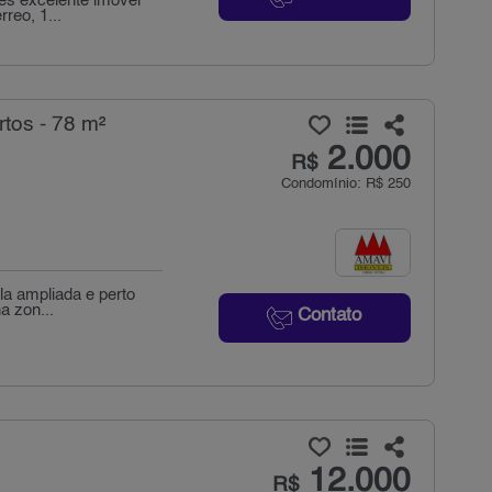
es excelente imovel
reo, 1...
tos - 78 m²
2.000
R$
Condomínio: R$ 250
la ampliada e perto
a zon...
Contato
12.000
R$