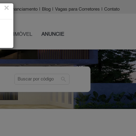
×
a?
|
Financiamento
|
Blog
|
Vagas para Corretores
|
Contato
 SEU IMÓVEL
ANUNCIE
search