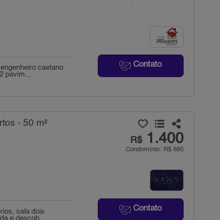
Contato
 engenheiro caetano
2 pavim...
tos - 50 m²
1.400
R$
Condomínio: R$ 695
Contato
ios, sala dois
da e descob...