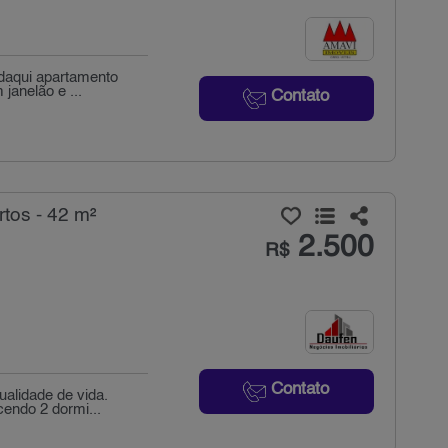
ndaqui apartamento
janelão e ...
Contato
tos - 42 m²
2.500
R$
Contato
alidade de vida.
cendo 2 dormi...