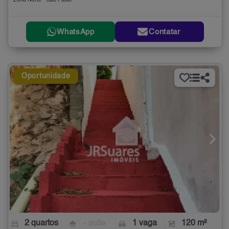
Zona Norte - São Paulo
WhatsApp
Contatar
Oportunidade
2 quartos
- suíte
1 vaga
120 m²