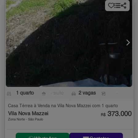
1 quarto
- suíte
2 vagas
-
Casa Térrea à Venda na Vila Nova Mazzei com 1 quarto
373.000
Vila Nova Mazzei
R$
Zona Norte - São Paulo