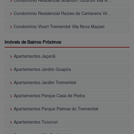
keyboard_arrow_right
Condomínio Residencial Solarium Tucuruvi Vila Nova Mazzei
keyboard_arrow_right
Condomínio Residencial Raízes da Cantareira Vila Nova Mazzei
keyboard_arrow_right
Condomínio Vivart Tremembé Vila Nova Mazzei
Imóveis de Bairros Próximos
keyboard_arrow_right
Apartamentos Jaçanã
keyboard_arrow_right
Apartamentos Jardim Guapira
keyboard_arrow_right
Apartamentos Jardim Tremembé
keyboard_arrow_right
Apartamentos Parque Casa de Pedra
keyboard_arrow_right
Apartamentos Parque Palmas do Tremembé
keyboard_arrow_right
Apartamentos Tucuruvi