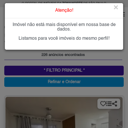
O PORTAL DE IMÓVEIS DA
ZONA NORTE
DE SÃO PAULO
×
Atenção!
Imóvel não está mais disponível em nossa base de
HOME
ZONA NORTE
COMPRAR
VILA NOVA MAZZEI
dados.
Imóveis à Venda na Vila Nova Mazzei, Zona Norte de São Paulo
Listamos para você imóveis do mesmo perfil!
Vila Nova Mazzei, Zona Norte
226 anúncios encontrados
* FILTRO PRINCIPAL *
Refinar e Ordenar