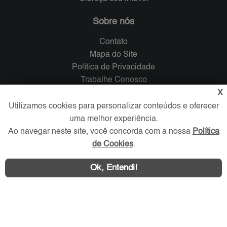
Sobre nós
Contato
Mapa do Site
Política de Privacidade
Trabalhe Conosco
X
Verificada por
Utilizamos cookies para personalizar conteúdos e oferecer
uma melhor experiência.
Ao navegar neste site, você concorda com a nossa
Política
Redes Sociais
de Cookies
.
Ok, Entendi!