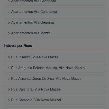
keyboard_arrow_right
Apartamentos Vila Cachoeira
keyboard_arrow_right
Apartamentos Vila Constança
keyboard_arrow_right
Apartamentos Vila Germinal
keyboard_arrow_right
Apartamentos Vila Mazzei
Imóveis por Ruas
keyboard_arrow_right
Rua Ibimirim, Vila Nova Mazzei
keyboard_arrow_right
Rua Araguaia Feitosa Martins, Vila Nova Mazzei
keyboard_arrow_right
Rua Assunta Dores De Sica, Vila Nova Mazzei
keyboard_arrow_right
Rua Calandra, Vila Nova Mazzei
keyboard_arrow_right
Rua Campelo, Vila Nova Mazzei