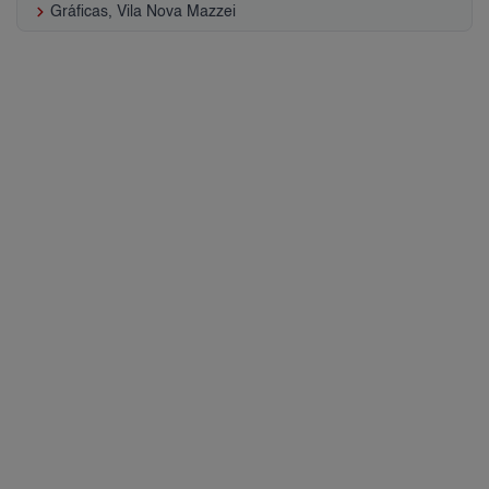
keyboard_arrow_right
Gráficas, Vila Nova Mazzei