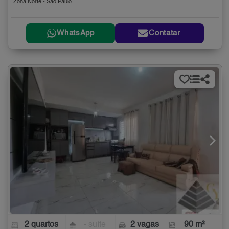
Zona Norte - São Paulo
WhatsApp
Contatar
2 quartos
- suíte
2 vagas
90 m²