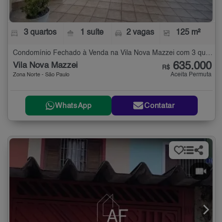
3 quartos
1 suíte
2 vagas
125 m²
Condomínio Fechado à Venda na Vila Nova Mazzei com 3 quartos - 125 m²
635.000
Vila Nova Mazzei
R$
Aceita Permuta
Zona Norte - São Paulo
WhatsApp
Contatar