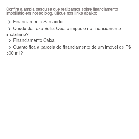
Confira a ampla pesquisa que realizamos sobre financiamento
imobiliário em nosso blog. Clique nos links abaixo:
keyboard_arrow_right
Financiamento Santander
keyboard_arrow_right
Queda da Taxa Selic: Qual o impacto no financiamento
imobiliário?
keyboard_arrow_right
Financiamento Caixa
keyboard_arrow_right
Quanto fica a parcela do financiamento de um imóvel de R$
500 mil?