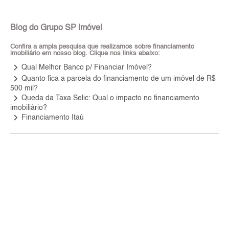
Blog do Grupo SP Imóvel
Confira a ampla pesquisa que realizamos sobre financiamento
imobiliário em nosso blog. Clique nos links abaixo:
keyboard_arrow_right
Qual Melhor Banco p/ Financiar Imóvel?
keyboard_arrow_right
Quanto fica a parcela do financiamento de um imóvel de R$
500 mil?
keyboard_arrow_right
Queda da Taxa Selic: Qual o impacto no financiamento
imobiliário?
keyboard_arrow_right
Financiamento Itaú