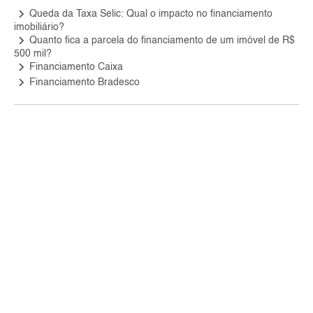
keyboard_arrow_right
Queda da Taxa Selic: Qual o impacto no financiamento
imobiliário?
keyboard_arrow_right
Quanto fica a parcela do financiamento de um imóvel de R$
500 mil?
keyboard_arrow_right
Financiamento Caixa
keyboard_arrow_right
Financiamento Bradesco