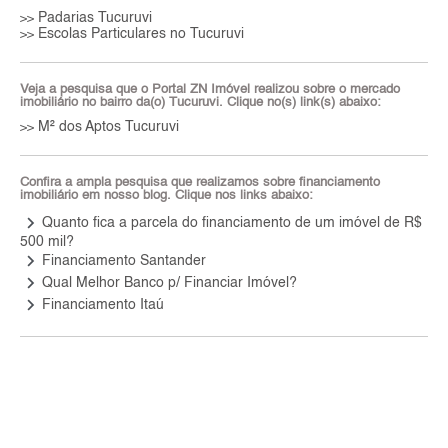
Padarias Tucuruvi
>>
Escolas Particulares no Tucuruvi
>>
Veja a pesquisa que o Portal ZN Imóvel realizou sobre o mercado
imobiliário no bairro da(o) Tucuruvi. Clique no(s) link(s) abaixo:
M² dos Aptos Tucuruvi
>>
Confira a ampla pesquisa que realizamos sobre financiamento
imobiliário em nosso blog. Clique nos links abaixo:
keyboard_arrow_right
Quanto fica a parcela do financiamento de um imóvel de R$
500 mil?
keyboard_arrow_right
Financiamento Santander
keyboard_arrow_right
Qual Melhor Banco p/ Financiar Imóvel?
keyboard_arrow_right
Financiamento Itaú