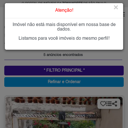
O PORTAL DE IMÓVEIS DA
ZONA NORTE
DE SÃO PAULO
×
Atenção!
Imóvel não está mais disponível em nossa base de
HOME
ZONA NORTE
COMPRAR
JARDIM DAMASCENO
dados.
Imóveis à Venda no Jardim Damasceno, Zona Norte de São Paulo
Listamos para você imóveis do mesmo perfil!
Jardim Damasceno, Zona Norte
5 anúncios encontrados
* FILTRO PRINCIPAL *
Refinar e Ordenar