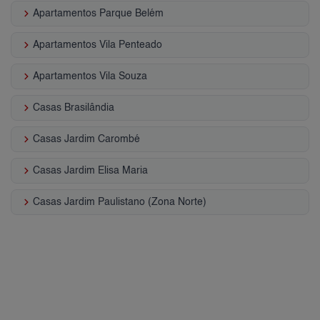
keyboard_arrow_right
Apartamentos Parque Belém
keyboard_arrow_right
Apartamentos Vila Penteado
keyboard_arrow_right
Apartamentos Vila Souza
keyboard_arrow_right
Casas Brasilândia
keyboard_arrow_right
Casas Jardim Carombé
keyboard_arrow_right
Casas Jardim Elisa Maria
keyboard_arrow_right
Casas Jardim Paulistano (Zona Norte)