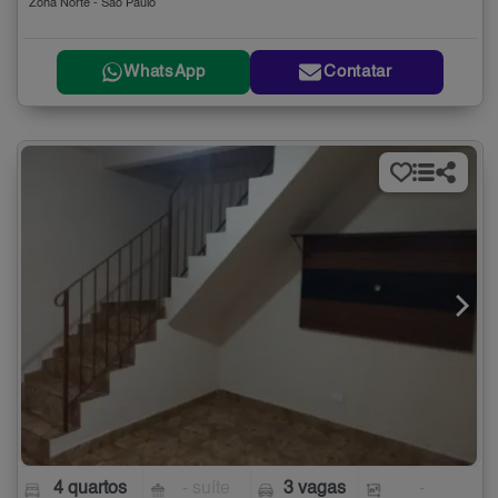
Zona Norte - São Paulo
WhatsApp
Contatar
4 quartos
- suíte
3 vagas
-