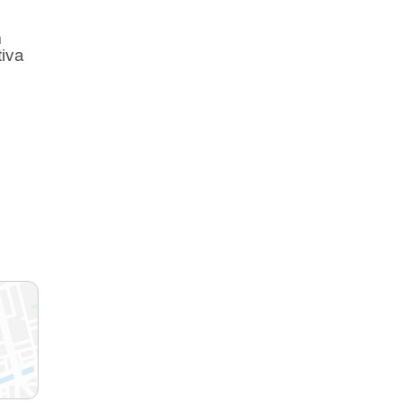
m
iva