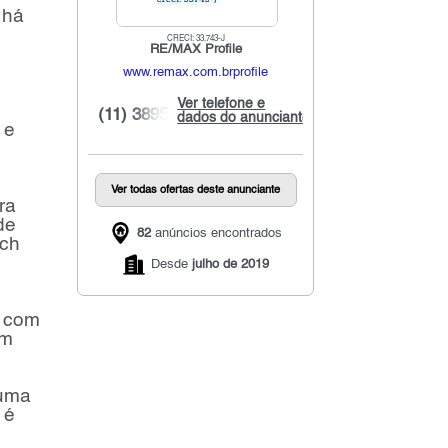
 há
CRECI: 33.743-J
RE/MAX Profile
www.remax.com.brprofile
Ver telefone e
(11) 3895...
dados do anunciante
 e
Ver todas ofertas deste anunciante
ra
de
82
anúncios encontrados
ach
Desde
julho de 2019
o com
om
 uma
 é
s