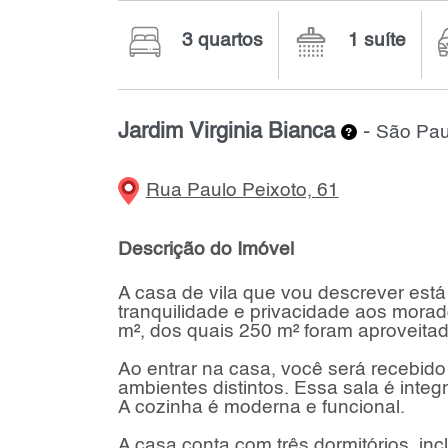
3 quartos
1 suíte
Jardim Virginia Bianca
-
São Pau
Rua Paulo Peixoto, 61
Descrição do Imóvel
A casa de vila que vou descrever est
tranquilidade e privacidade aos morad
m², dos quais 250 m² foram aproveitad
Ao entrar na casa, você será recebido 
ambientes distintos. Essa sala é inte
A cozinha é moderna e funcional.
A casa conta com três dormitórios, in