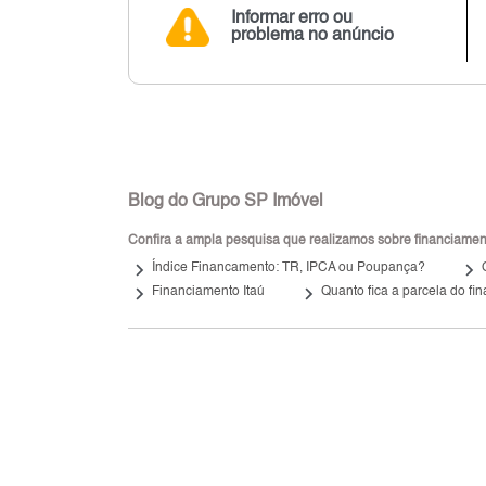
Informar erro ou
problema no anúncio
Blog do Grupo SP Imóvel
Confira a ampla pesquisa que realizamos sobre financiamento
keyboard_arrow_right
keyboard_arrow_right
Índice Financamento: TR, IPCA ou Poupança?
keyboard_arrow_right
keyboard_arrow_right
Financiamento Itaú
Quanto fica a parcela do f