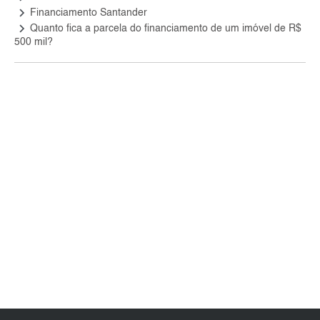
keyboard_arrow_right
Financiamento Santander
keyboard_arrow_right
Quanto fica a parcela do financiamento de um imóvel de R$
500 mil?