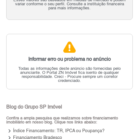
Esses valores são baseados em médias de mercado e podem
variar conforme o seu perfil. Consulte a instituição financeira
para mais informações.
Informar erro ou problema no anúncio
Todas as informações deste anúncio são fornecidas pelo
anunciante.
O Portal ZN Imóvel fica isento de qualquer
responsabilidade.
Creci - Procure sempre um corretor
credenciado.
Blog do Grupo SP Imóvel
Confira a ampla pesquisa que realizamos sobre financiamento
imobiliário em nosso blog. Clique nos links abaixo:
keyboard_arrow_right
Índice Financamento: TR, IPCA ou Poupança?
keyboard_arrow_right
Financiamento Bradesco