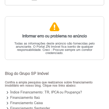
Informar erro ou problema no anúncio
Todas as informações deste anúncio são fornecidas pelo
anunciante.
O Portal ZN Imóvel fica isento de qualquer
responsabilidade.
Creci - Procure sempre um corretor
credenciado.
Blog do Grupo SP Imóvel
Confira a ampla pesquisa que realizamos sobre financiamento
imobiliário em nosso blog. Clique nos links abaixo:
keyboard_arrow_right
Índice Financamento: TR, IPCA ou Poupança?
keyboard_arrow_right
Financiamento Itaú
keyboard_arrow_right
Financiamento Caixa
keyboard_arrow_right
Financiamento Santander