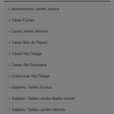
keyboard_arrow_right
Apartamentos Jardim Joamar
keyboard_arrow_right
Casas Furnas
keyboard_arrow_right
Casas Jardim Hebrom
keyboard_arrow_right
Casas Sítio do Piqueri
keyboard_arrow_right
Casas Vila Fidalgo
keyboard_arrow_right
Casas Vila Paulistana
keyboard_arrow_right
Coberturas Vila Fidalgo
keyboard_arrow_right
Galpões / Salões Furnas
keyboard_arrow_right
Galpões / Salões Jardim Ataliba Leonel
keyboard_arrow_right
Galpões / Salões Jardim Hebrom