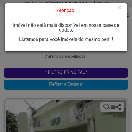
O PORTAL DE IMÓVEIS DA
ZONA NORTE
DE SÃO PAULO
×
Atenção!
Imóvel não está mais disponível em nossa base de
HOME
ZONA NORTE
ALUGAR
VILA ZILDA
dados.
Imóveis para Alugar na Vila Zilda, Zona Norte de São Paulo, SP
Listamos para você imóveis do mesmo perfil!
Vila Zilda, Zona Norte
7 anúncios encontrados
* FILTRO PRINCIPAL *
Refinar e Ordenar