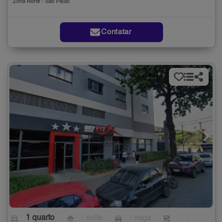
Zona Norte - São Paulo
Contatar
1 quarto
- suíte
- vaga
-