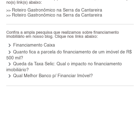
no(s) link(s) abaixo:
Roteiro Gastronômico na Serra da Cantareira
>>
Roteiro Gastronômico na Serra da Cantareira
>>
Confira a ampla pesquisa que realizamos sobre financiamento
imobiliário em nosso blog. Clique nos links abaixo:
keyboard_arrow_right
Financiamento Caixa
keyboard_arrow_right
Quanto fica a parcela do financiamento de um imóvel de R$
500 mil?
keyboard_arrow_right
Queda da Taxa Selic: Qual o impacto no financiamento
imobiliário?
keyboard_arrow_right
Qual Melhor Banco p/ Financiar Imóvel?