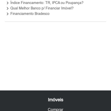
keyboard_arrow_right
Índice Financamento: TR, IPCA ou Poupança?
keyboard_arrow_right
Qual Melhor Banco p/ Financiar Imóvel?
keyboard_arrow_right
Financiamento Bradesco
Imóveis
Comprar