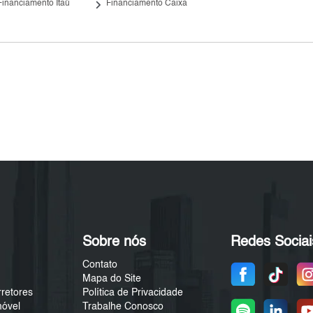
keyboard_arrow_right
Financiamento Itaú
Financiamento Caixa
Sobre nós
Redes Sociai
Contato
Mapa do Site
rretores
Política de Privacidade
móvel
Trabalhe Conosco