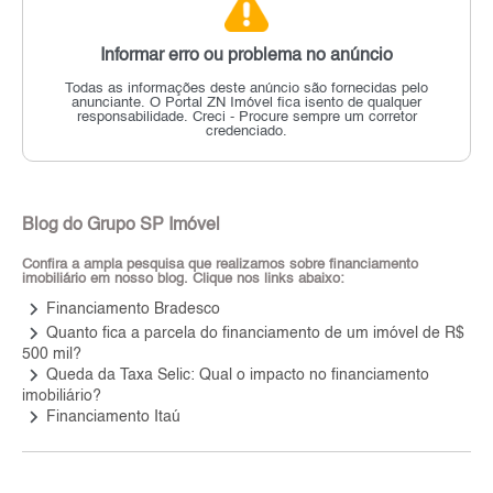
Informar erro ou problema no anúncio
Todas as informações deste anúncio são fornecidas pelo
anunciante.
O Portal ZN Imóvel fica isento de qualquer
responsabilidade.
Creci - Procure sempre um corretor
credenciado.
Blog do Grupo SP Imóvel
Confira a ampla pesquisa que realizamos sobre financiamento
imobiliário em nosso blog. Clique nos links abaixo:
keyboard_arrow_right
Financiamento Bradesco
keyboard_arrow_right
Quanto fica a parcela do financiamento de um imóvel de R$
500 mil?
keyboard_arrow_right
Queda da Taxa Selic: Qual o impacto no financiamento
imobiliário?
keyboard_arrow_right
Financiamento Itaú