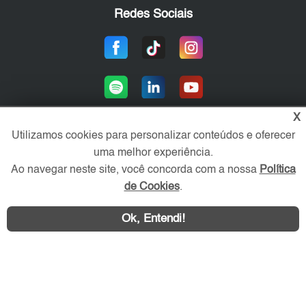
Redes Sociais
X
Utilizamos cookies para personalizar conteúdos e oferecer
uma melhor experiência.
Área exclusiva aos anunciantes,
acesse sua conta:
Ao navegar neste site, você concorda com a nossa
Política
de Cookies
.
Ok, Entendi!
WhatsApp
Contatar