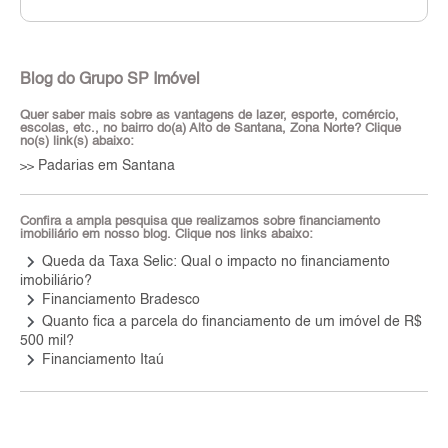
Blog do Grupo SP Imóvel
Quer saber mais sobre as vantagens de lazer, esporte, comércio,
escolas, etc., no bairro do(a) Alto de Santana, Zona Norte? Clique
no(s) link(s) abaixo:
Padarias em Santana
>>
Confira a ampla pesquisa que realizamos sobre financiamento
imobiliário em nosso blog. Clique nos links abaixo:
keyboard_arrow_right
Queda da Taxa Selic: Qual o impacto no financiamento
imobiliário?
keyboard_arrow_right
Financiamento Bradesco
keyboard_arrow_right
Quanto fica a parcela do financiamento de um imóvel de R$
500 mil?
keyboard_arrow_right
Financiamento Itaú