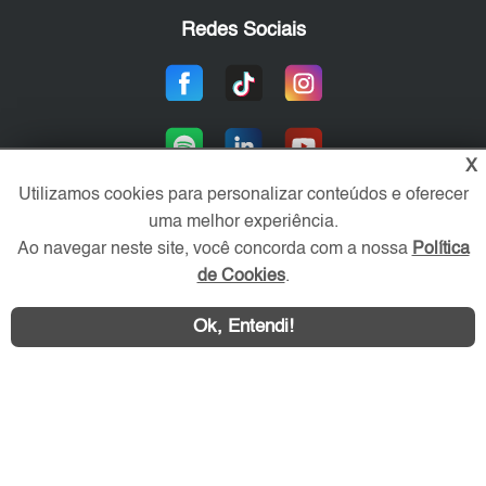
Redes Sociais
X
Utilizamos cookies para personalizar conteúdos e oferecer
uma melhor experiência.
Ao navegar neste site, você concorda com a nossa
Política
Área exclusiva aos anunciantes,
acesse sua conta:
de Cookies
.
Ok, Entendi!
WhatsApp
Contatar